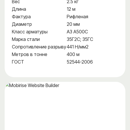
Вес
2.5 кг
Длина
12 м
Фактура
Рифленая
Диаметр
20 мм
Класс арматуры
А3 А500С
Марка стали
35Г2С; 35ГС
Сопротивление разрыву
441 Н/мм2
Метров в тонне
400 м
ГОСТ
52544-2006