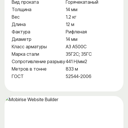
Вид проката
Горячекатаный
Толщина
14 мм
Вес
1.2 кг
Длина
12 м
Фактура
Рифленая
Диаметр
14 мм
Класс арматуры
А3 А500С
Марка стали
35Г2С; 35ГС
Сопротивление разрыву
441 Н/мм2
Метров в тонне
833 м
ГОСТ
52544-2006