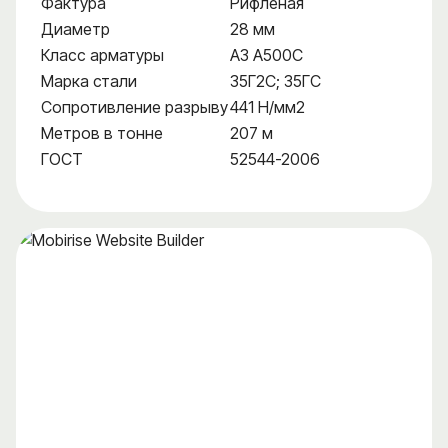
Фактура
Рифленая
Диаметр
28 мм
Класс арматуры
А3 А500С
Марка стали
35Г2С; 35ГС
Сопротивление разрыву
441 Н/мм2
Метров в тонне
207 м
ГОСТ
52544-2006