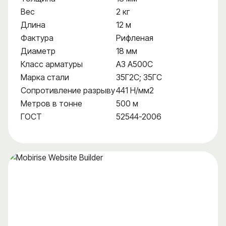
Вес
2 кг
Длина
12 м
Фактура
Рифленая
Диаметр
18 мм
Класс арматуры
А3 А500С
Марка стали
35Г2С; 35ГС
Сопротивление разрыву
441 Н/мм2
Метров в тонне
500 м
ГОСТ
52544-2006